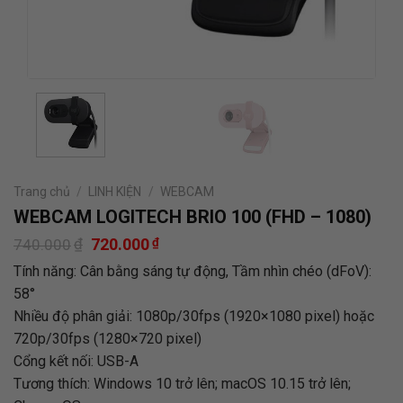
Trang chủ
/
LINH KIỆN
/
WEBCAM
WEBCAM LOGITECH BRIO 100 (FHD – 1080)
Giá
Giá
₫
720.000
₫
740.000
gốc
hiện
Tính năng: Cân bằng sáng tự động, Tầm nhìn chéo (dFoV):
là:
tại
740.000₫.
là:
58°
720.000₫.
Nhiều độ phân giải: 1080p/30fps (1920×1080 pixel) hoặc
720p/30fps (1280×720 pixel)
Cổng kết nối: USB-A
Tương thích: Windows 10 trở lên; macOS 10.15 trở lên;