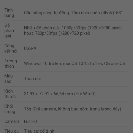
Tính
Cân bằng sáng tự động, Tầm nhìn chéo (dFoV): 58°
năng
Độ
Nhiều độ phân giải: 1080p/30fps (1920×1080 pixel)
phân
hoặc 720p/30fps (1280×720 pixel)
giải
Cổng
USB-A
kết nối
Tương
Windows 10 trở lên; macOS 10.15 trở lên; ChromeOS
thích
Màu
Than chì
sắc
Kích
31,91 x 72,91 x 66,64 mm (H x W x D)
thước
Khối
75g (Chỉ camera, không bao gồm trọng lượng dây)
lượng
Camera
Full HD
Tiêu cự
Tiêu cự cố định