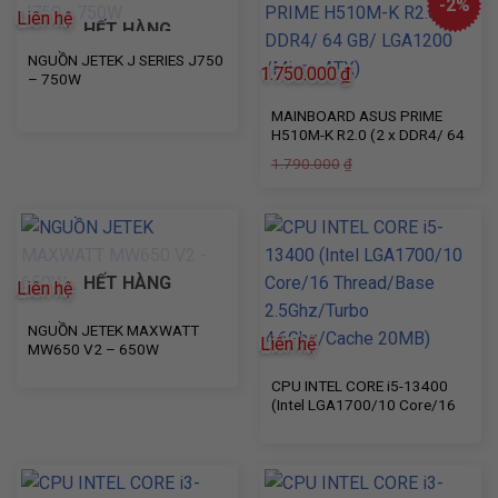
-2%
Liên hệ
dùng, đặc biệt là khi sử dụng webcam trong các môi trường
HẾT HÀNG
như văn phòng hoặc không gian công cộng, nơi mà việc bảo
NGUỒN JETEK J SERIES J750
1.750.000
₫
vệ quyền riêng tư trở nên quan trọng
– 750W
MAINBOARD ASUS PRIME
H510M-K R2.0 (2 x DDR4/ 64
GB/ LGA1200 /Micro-ATX)
Giá
Giá
1.790.000
₫
gốc
hiện
là:
tại
1.790.000₫.
là:
1.750.000₫.
HẾT HÀNG
Liên hệ
NGUỒN JETEK MAXWATT
Liên hệ
MW650 V2 – 650W
CPU INTEL CORE i5-13400
(Intel LGA1700/10 Core/16
Thread/Base 2.5Ghz/Turbo
4.6Ghz/Cache 20MB)