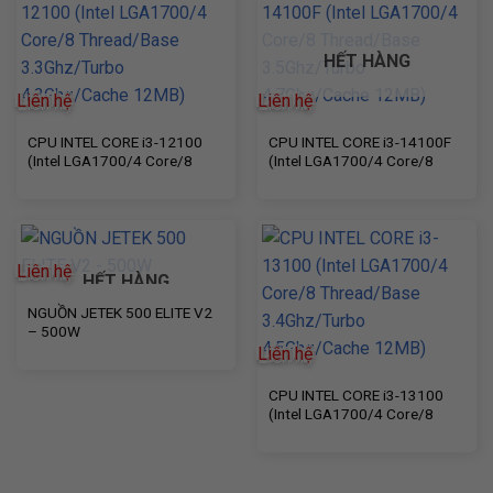
HẾT HÀNG
Liên hệ
Liên hệ
Góc Nhìn Rộng
CPU INTEL CORE i3-12100
CPU INTEL CORE i3-14100F
Với góc nhìn chéo (dFoV) lên đến 58°, webcam này cho
(Intel LGA1700/4 Core/8
(Intel LGA1700/4 Core/8
phép bạn bao quát được môi trường xung quanh một cách tự
Thread/Base 3.3Ghz/Turbo
Thread/Base 3.5Ghz/Turbo
4.3Ghz/Cache 12MB)
4.7Ghz/Cache 12MB)
nhiên trong các cuộc trò chuyện video
Tương Thích Mạnh Mẽ
Liên hệ
HẾT HÀNG
Webcam Brio 100 tương thích với hệ điều hành Windows 10
NGUỒN JETEK 500 ELITE V2
trở lên, macOS 10.15 trở lên và ChromeOS, giúp bạn dễ dàng
– 500W
sử dụng trên nhiều thiết bị
Liên hệ
CPU INTEL CORE i3-13100
(Intel LGA1700/4 Core/8
Thread/Base 3.4Ghz/Turbo
4.5Ghz/Cache 12MB)