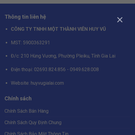
×
Thông tin liên hệ
CÔNG TY TNHH MỘT THÀNH VIÊN HUY VŨ
MST: 5900363291
Đ/c: 210 Hùng Vương, Phường Pleiku, Tỉnh Gia Lai
Điện thoại: 02693.824.856 - 0949.628.008
Website: huyvugialai.com
Chính sách
Micrô Mọi Hướng Tích Hợp
Chính Sách Bán Hàng
Với micrô tích hợp, webcam này cho phép bạn thu âm âm
Chính Sách Quy Định Chung
thanh một cách rõ ràng và sống động trong phạm vi lên đến
1 mét
Chính Sách Bảo Mật Thông Tin