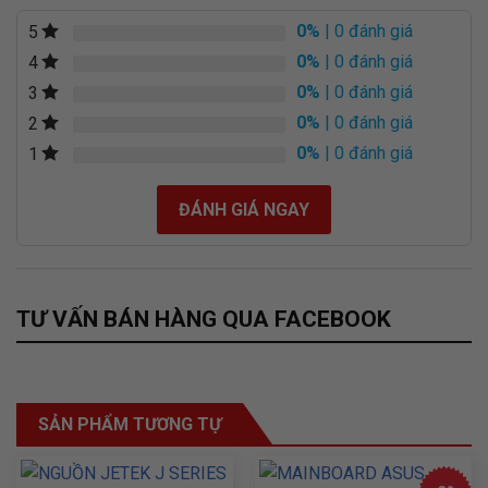
0%
| 0 đánh giá
5
0%
| 0 đánh giá
4
0%
| 0 đánh giá
3
0%
| 0 đánh giá
2
0%
| 0 đánh giá
1
ĐÁNH GIÁ NGAY
Cân Bằng Sáng Tự Động
TƯ VẤN BÁN HÀNG QUA FACEBOOK
Chức năng cân bằng sáng tự động giúp điều chỉnh ánh sáng
môi trường để đảm bảo hình ảnh luôn được hiển thị một
cách sáng sủa và chính xác
SẢN PHẨM TƯƠNG TỰ
Màn che riêng tư
Tính năng này mang lại sự tiện lợi và an toàn cho người