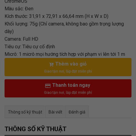
ChromeOS
Màu sắc: Đen
Kích thước: 31,91 x 72,91 x 66,64 mm (H x W x D)
Khối lượng: 75g (Chỉ camera, không bao gồm trọng lượng
dây)
Camera: Full HD
Tiêu cự: Tiêu cự cố định
Micrô: 1 micrô mọi hướng tích hợp với phạm vi lên tới 1 m
Thêm vào giỏ
Thanh toán ngay
Thông số kỹ thuật
Bài viết
Đánh giá
Tư vấn & bán hàng qua Facebook
THÔNG SỐ KỸ THUẬT