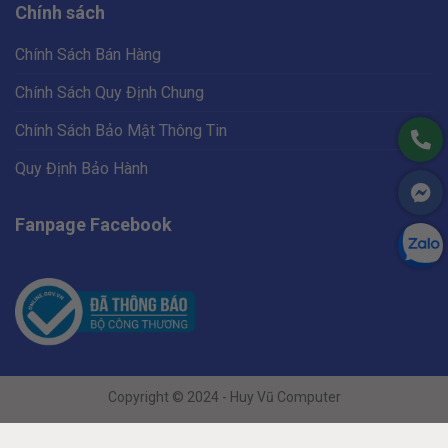
Chính sách
Chính Sách Bán Hàng
Chính Sách Quy Định Chung
Chính Sách Bảo Mật Thông Tin
Quy Định Bảo Hành
Fanpage Facebook
Copyright © 2024 - Huy Vũ Computer