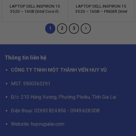
LAPTOP DELL INSPIRON 15
LAPTOP DELL INSPIRON 15
3520 – 16GB (Intel Core i5-
3520 – 16GB – FINGER (Intel
1235U/16GB/512GB/Intel
Core i5-
Iris Xe Graphics/15.6 inch
1235U/8GB/512GB/Intel Iris
FHD/Win 11/Office/Bạc)
Xe Graphics/15.6 inch
1
2
3
FHD/Win 11/Office/BLACK)
Thông tin liên hệ
CÔNG TY TNHH MỘT THÀNH VIÊN HUY VŨ
MST: 5900363291
Đ/c: 210 Hùng Vương, Phường Pleiku, Tỉnh Gia Lai
Điện thoại: 02693.824.856 - 0949.628.008
Website: huyvugialai.com