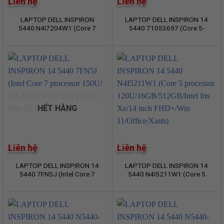
Liên hệ
Liên hệ
LAPTOP DELL INSPIRON
LAPTOP DELL INSPIRON 14
5440 N4I7204W1 (Core 7
5440 71053697 (Core 5-
processor 150U/ Ram 16GB/
120U/ Ram 16GB/ SSD 1TB/
SSD 512GB/ Windows 11/
Fingerprint/ Windows 11
Office/ 1Y/ Xanh)
Home/ Office 24/ 1Y/ Xanh)
HẾT HÀNG
Liên hệ
Liên hệ
LAPTOP DELL INSPIRON 14
LAPTOP DELL INSPIRON 14
5440 7FN5J (Intel Core 7
5440 N4I5211W1 (Core 5
processor 150U/ 16GB/
processor
1TB/ 14 inch FHD+/ Win 11/
120U/16GB/512GB/Intel Iris
Office)
Xe/14 inch FHD+/Win
11/Office/Xanh)