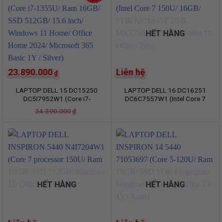
HẾT HÀNG
23.890.000
Liên hệ
₫
LAPTOP DELL 15 DC15250
LAPTOP DELL 16 DC16251
DC5I7952W1 (Core i7-
DC6C7557W1 (Intel Core 7
1355U/ Ram 16GB/ SSD
150U/ 16GB/ 1TB/ Nvidia GT
Giá
Giá
24.390.000
₫
512GB/ 15.6 inch/ Windows
2GB MX570A/ 16″ FHD+/ Win
gốc
hiện
là:
tại
11 Home/ Office Home
11/ Office/ Bạc)
24.390.000₫.
là:
2024/ Microsoft 365 Basic
23.890.000₫.
1Y / Silver)
HẾT HÀNG
HẾT HÀNG