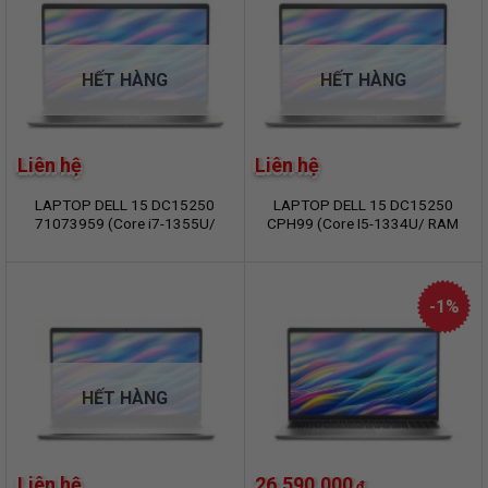
HẾT HÀNG
HẾT HÀNG
Liên hệ
Liên hệ
LAPTOP DELL 15 DC15250
LAPTOP DELL 15 DC15250
71073959 (Core i7-1355U/
CPH99 (Core I5-1334U/ RAM
Ram 16GB/ SSD 512GB/
16GB/ SSD 512GB/
Windows 11 Home/ Office
WINDOWS 11 HOME/ OFFICE
Home 2024/ Microsoft 365
HOME 2024/ 1Y/ BẠC)
Basic 1Y/ 1Y/ Bạc)
-1%
HẾT HÀNG
Liên hệ
26.590.000
₫