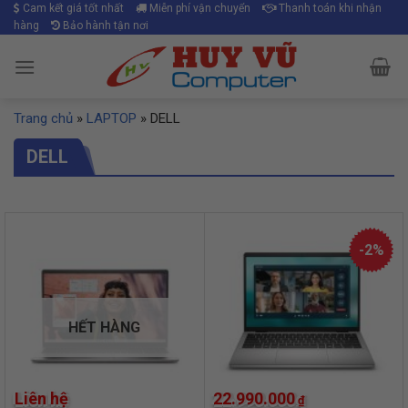
Skip
Cam kết giá tốt nhất
Miễn phí vận chuyển
Thanh toán khi nhận
hàng
Bảo hành tận nơi
to
content
Trang chủ
»
LAPTOP
»
DELL
DELL
-2%
HẾT HÀNG
Liên hệ
22.990.000
₫