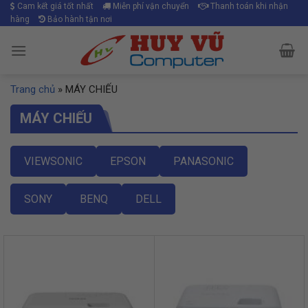
Skip
Cam kết giá tốt nhất
Miễn phí vận chuyển
Thanh toán khi nhận
hàng
Bảo hành tận nơi
to
content
Trang chủ
»
MÁY CHIẾU
MÁY CHIẾU
VIEWSONIC
EPSON
PANASONIC
SONY
BENQ
DELL