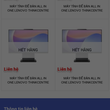
MÁY TÍNH ĐỂ BÀN ALL IN
MÁY TÍNH ĐỂ BÀN ALL IN
ONE LENOVO THINKCENTRE
ONE LENOVO THINKCENTRE
NEO 50A 24 G5
NEO 50A 24 GEN5
12SC0025VA (Intel Core i5-
12SC0024VA (Intel Core i5-
13420H/ 16GB/ 512GB/
13420H/8GB/512GB/23.8
23.8″ FHD/ NoOS)
inch FHD/NoOS)
HẾT HÀNG
HẾT HÀNG
Liên hệ
Liên hệ
MÁY TÍNH ĐỂ BÀN ALL IN
MÁY TÍNH ĐỂ BÀN ALL IN
ONE LENOVO THINKCENTRE
ONE LENOVO THINKCENTRE
NEO 50A 24 GEN5
NEO 50A 27 Gen 5
12SC0025VA (Intel Core i5-
12SA001HVA (Intel Core i7-
13420H/16GB/512GB/23.8
13620H | 16GB | 512GB | 27
inch FHD/NoOS)
inch FHD | Intel UHD | NoOS)
Thông tin liên hệ