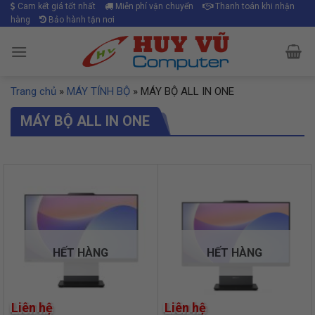
Skip
Cam kết giá tốt nhất
Miễn phí vận chuyển
Thanh toán khi nhận
hàng
Bảo hành tận nơi
to
content
Trang chủ
»
MÁY TÍNH BỘ
»
MÁY BỘ ALL IN ONE
MÁY BỘ ALL IN ONE
HẾT HÀNG
HẾT HÀNG
Liên hệ
Liên hệ