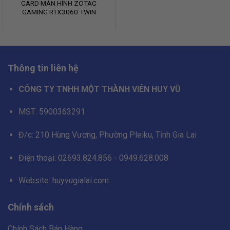
CARD MÀN HÌNH ZOTAC
GAMING RTX3060 TWIN
EDGE OC 12GB GDDR6 (ZT-
A30600H-10M)
Thông tin liên hệ
CÔNG TY TNHH MỘT THÀNH VIÊN HUY VŨ
MST: 5900363291
Đ/c: 210 Hùng Vương, Phường Pleiku, Tỉnh Gia Lai
Điện thoại: 02693.824.856 - 0949.628.008
Website: huyvugialai.com
Chính sách
Chính Sách Bán Hàng