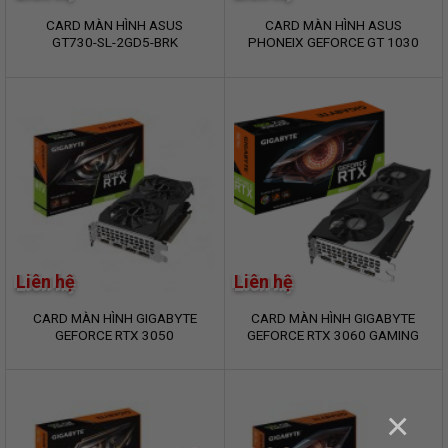
CARD MÀN HÌNH ASUS
CARD MÀN HÌNH ASUS
GT730-SL-2GD5-BRK
PHONEIX GEFORCE GT 1030
OC (PH-GT1030-O2G)
Liên hệ
Liên hệ
CARD MÀN HÌNH GIGABYTE
CARD MÀN HÌNH GIGABYTE
GEFORCE RTX 3050
GEFORCE RTX 3060 GAMING
WINDFORCE 6GB OC
OC 12G (rev. 2.0) (GV-
(N3050WF2OC-6GD)
N3060GAMING OC-12GD)
×