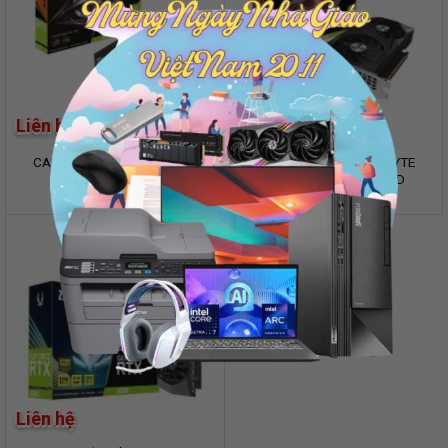
Liên hệ
Liên hệ
CARD MÀN HÌNH GIGABYTE
CARD MÀN HÌNH GIGABYTE
GEFORCE RTX 3060
N3060GAMING OC-8GD
WINDFORCE OC 12G (GV-
N3060WF2OC-12GD)
Liên hệ