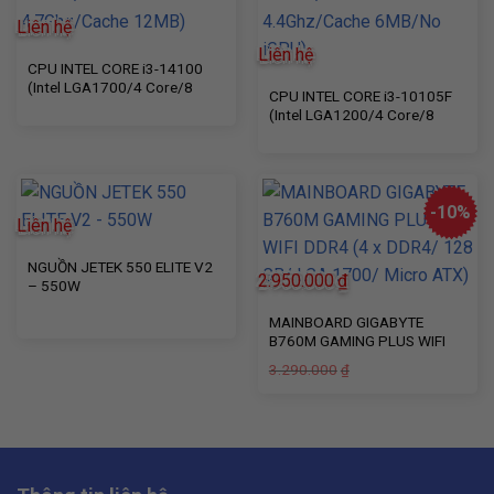
Liên hệ
Liên hệ
CPU INTEL CORE i3-14100
(Intel LGA1700/4 Core/8
CPU INTEL CORE i3-10105F
Thread/Base 3.5Ghz/Turbo
(Intel LGA1200/4 Core/8
4.7Ghz/Cache 12MB)
Thread/Base 3.7Ghz/Turbo
4.4Ghz/Cache 6MB/No iGPU)
-10%
Liên hệ
NGUỒN JETEK 550 ELITE V2
2.950.000
₫
– 550W
MAINBOARD GIGABYTE
B760M GAMING PLUS WIFI
DDR4 (4 x DDR4/ 128 GB/
Giá
Giá
3.290.000
₫
LGA 1700/ Micro ATX)
gốc
hiện
là:
tại
3.290.000₫.
là:
2.950.000₫.