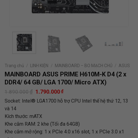
Trang chủ
/
LINH KIỆN
/
MAINBOARD – BO MẠCH CHỦ
/
ASUS
MAINBOARD ASUS PRIME H610M-K D4 (2 x
DDR4/ 64 GB/ LGA 1700/ Micro ATX)
Giá
Giá
₫
1.790.000
₫
1.890.000
gốc
hiện
Socket: Intel® LGA1700 hỗ trợ CPU Intel thế hệ thứ 12, 13
là:
tại
1.890.000₫.
là:
và 14
1.790.000₫.
Kích thước: mATX
Khe cắm RAM: 2 khe (Tối đa 64GB)
Khe cắm mở rộng: 1 x PCIe 4.0 x16 slot, 1 x PCIe 3.0 x1