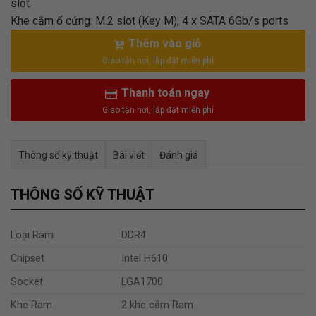
slot
Khe cắm ổ cứng: M.2 slot (Key M), 4 x SATA 6Gb/s ports
Thêm vào giỏ
Thanh toán ngay
Thông số kỹ thuật
Bài viết
Đánh giá
Tư vấn & bán hàng qua Facebook
THÔNG SỐ KỸ THUẬT
Loại Ram
DDR4
Chipset
Intel H610
Socket
LGA1700
Khe Ram
2 khe cắm Ram