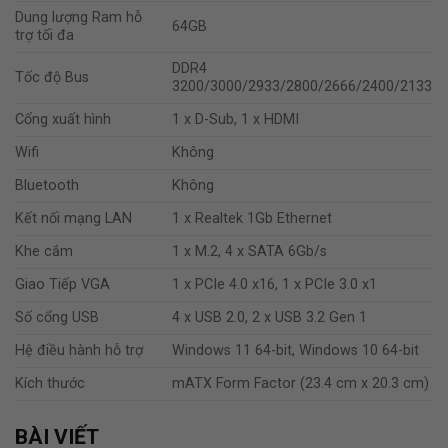
Dung lượng Ram hỗ
64GB
trợ tối đa
DDR4
Tốc độ Bus
3200/3000/2933/2800/2666/2400/2133
Cổng xuất hình
1 x D-Sub, 1 x HDMI
Wifi
Không
Bluetooth
Không
Kết nối mạng LAN
1 x Realtek 1Gb Ethernet
Khe cắm
1 x M.2, 4 x SATA 6Gb/s
Giao Tiếp VGA
1 x PCIe 4.0 x16, 1 x PCIe 3.0 x1
Số cổng USB
4 x USB 2.0, 2 x USB 3.2 Gen 1
Hệ điều hành hỗ trợ
Windows 11 64-bit, Windows 10 64-bit
Kích thước
mATX Form Factor (23.4 cm x 20.3 cm)
BÀI VIẾT