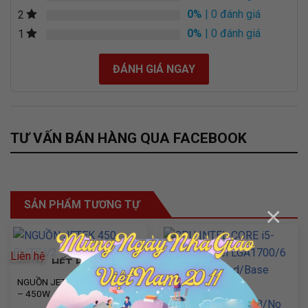
0%
| 0 đánh giá
2
0%
| 0 đánh giá
1
ĐÁNH GIÁ NGAY
Hệ thống làm mát toàn diện trên Mainboard Asus PRIME
H610M-K D4 bao gồm tản nhiệt PCH và Fan Xpert. Asus
PRIME H610M-K D4 cung cấp các kết nối cực nhanh với khe
M.2 32Gbps, Realtek 1 Gb Ethernet và hỗ trợ USB 3.2 Gen 1
TƯ VẤN BÁN HÀNG QUA FACEBOOK
SẢN PHẨM TƯƠNG TỰ
×
Liên hệ
HẾT HÀNG
NGUỒN JETEK 450 ELITE V2
– 450W