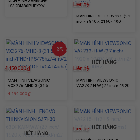
MÀN HÌNH SAMSUNG
Liên hệ
LS32BM80PUEXXV
MÀN HÌNH DELL G3223Q (32
inch/ 3840 x 2160/ 400
cd/m2/ 1ms/ 144Hz)
-3%
HẾT HÀNG
4.450.000
₫
Liên hệ
MÀN HÌNH VIEWSONIC
MÀN HÌNH VIEWSONIC
VX3276-MHD-3 (31.5
VA2732-H-W (27 inch/ 1920
inch/FHD/IPS/75hz/4ms/250
x 1080/ 250 cd/m2/ 1ms/
Giá
Giá
4.590.000
₫
nits/HDMI+DP+VGA+Audio)
100Hz)
gốc
hiện
là:
tại
4.590.000₫.
là:
4.450.000₫.
HẾT HÀNG
Liên hệ
HẾT HÀNG