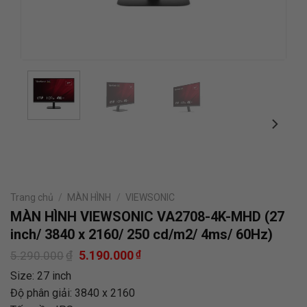
Trang chủ
/
MÀN HÌNH
/
VIEWSONIC
MÀN HÌNH VIEWSONIC VA2708-4K-MHD (27
inch/ 3840 x 2160/ 250 cd/m2/ 4ms/ 60Hz)
Giá
Giá
₫
5.190.000
₫
5.290.000
gốc
hiện
Size: 27 inch
là:
tại
5.290.000₫.
là:
Độ phân giải: 3840 x 2160
5.190.000₫.