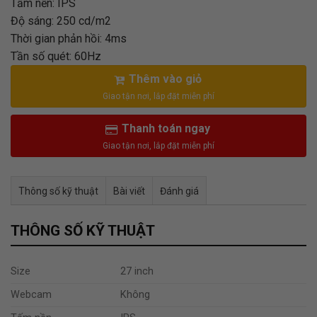
Tấm nền: IPS
Độ sáng: 250 cd/m2
Thời gian phản hồi: 4ms
Tần số quét: 60Hz
Thêm vào giỏ
Thanh toán ngay
Thông số kỹ thuật
Bài viết
Đánh giá
Tư vấn & bán hàng qua Facebook
THÔNG SỐ KỸ THUẬT
Size
27 inch
Webcam
Không