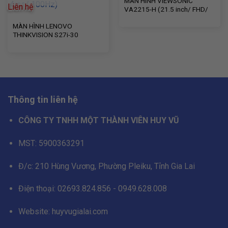
MÀN HÌNH VIEWSONIC
Liên hệ
VA2215-H (21.5 inch/ FHD/
VA/ 100Hz/ 1ms)
MÀN HÌNH LENOVO
THINKVISION S27i-30
63DFKAR4WW (27 inch/
1920 x 1080/ 300 cd/m2/
4ms/ 100Hz)
Thông tin liên hệ
CÔNG TY TNHH MỘT THÀNH VIÊN HUY VŨ
MST: 5900363291
Đ/c: 210 Hùng Vương, Phường Pleiku, Tỉnh Gia Lai
Điện thoại: 02693.824.856 - 0949.628.008
Website: huyvugialai.com