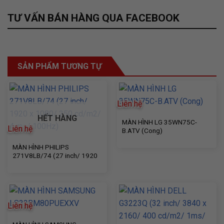
TƯ VẤN BÁN HÀNG QUA FACEBOOK
SẢN PHẨM TƯƠNG TỰ
Liên hệ
HẾT HÀNG
MÀN HÌNH LG 35WN75C-
Liên hệ
B.ATV (Cong)
MÀN HÌNH PHILIPS
271V8LB/74 (27 inch/ 1920
x 1080/ 250 cd/m2/ 4 ms/
100Hz)
Liên hệ