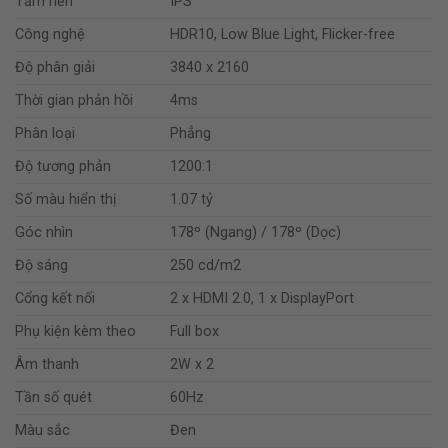
Tấm nền
IPS
Công nghệ
HDR10, Low Blue Light, Flicker-free
Độ phân giải
3840 x 2160
Thời gian phản hồi
4ms
Phân loại
Phẳng
Độ tương phản
1200:1
Số màu hiển thị
1.07 tỷ
Góc nhìn
178º (Ngang) / 178º (Dọc)
Độ sáng
250 cd/m2
Cổng kết nối
2 x HDMI 2.0, 1 x DisplayPort
Phụ kiện kèm theo
Full box
Âm thanh
2W x 2
Tần số quét
60Hz
Màu sắc
Đen