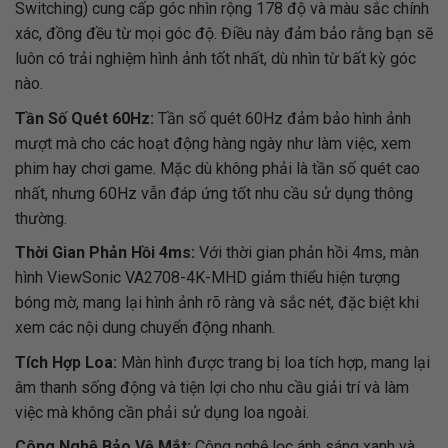
Switching) cung cấp góc nhìn rộng 178 độ và màu sắc chính
xác, đồng đều từ mọi góc độ. Điều này đảm bảo rằng bạn sẽ
luôn có trải nghiệm hình ảnh tốt nhất, dù nhìn từ bất kỳ góc
nào.
Tần Số Quét 60Hz:
Tần số quét 60Hz đảm bảo hình ảnh
mượt mà cho các hoạt động hàng ngày như làm việc, xem
phim hay chơi game. Mặc dù không phải là tần số quét cao
nhất, nhưng 60Hz vẫn đáp ứng tốt nhu cầu sử dụng thông
thường.
Thời Gian Phản Hồi 4ms:
Với thời gian phản hồi 4ms, màn
hình ViewSonic VA2708-4K-MHD giảm thiểu hiện tượng
bóng mờ, mang lại hình ảnh rõ ràng và sắc nét, đặc biệt khi
xem các nội dung chuyển động nhanh.
Tích Hợp Loa:
Màn hình được trang bị loa tích hợp, mang lại
âm thanh sống động và tiện lợi cho nhu cầu giải trí và làm
việc mà không cần phải sử dụng loa ngoài.
Công Nghệ Bảo Vệ Mắt:
Công nghệ lọc ánh sáng xanh và